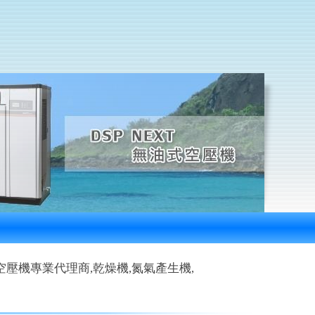
業代理商,乾燥機,氮氣產生機,壓縮空氣過濾器,冷卻機,歡迎