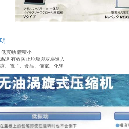
明
音 低震動 體積小
式馬達 有效防止垃圾與灰塵進入
：醫療、電子、食品、儀電、化學