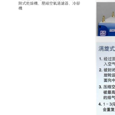
附式乾燥機、壓縮空氣過濾器、冷卻
機