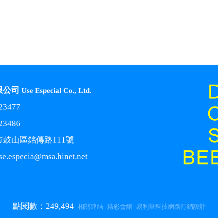
限公司
Use Especial Co., Ltd.
23477
23486
市鼓山區銘傳路111號
se.especia@msa.hinet.net
點閱數：
249,494
相關連結
精彩會館
易利華科技網路行銷設計